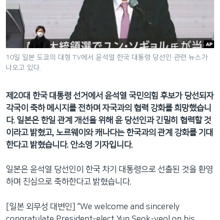
네
비
게
이
션
10일 일본 도쿄의 대형 TV에서 윤석열 한국 대통령 당선인 관련 뉴스가
나오고 있다.
으
로
이
제20대 한국 대통령 선거에서 윤석열 국민의힘 후보가 당선되자
동
각국이 축하 메시지를 전하며 자국과의 협력 강화를 희망했습니
검
다. 일본은 한일 관계 개선을 위해 윤 당선인과 긴밀히 협력할 것
색
이라고 밝혔고, 노르웨이와 캐나다는 한국과의 관계 강화를 기대
으
한다고 밝혔습니다. 안소영 기자입니다.
로
이
일본은 윤석열 당선인이 한국 차기 대통령으로 선출된 것을 환영
등
하며 진심으로 축하한다고 밝혔습니다.
[일본 외무성 대변인] “We welcome and sincerely
congratulate President-elect Yun Seok-yeol on his