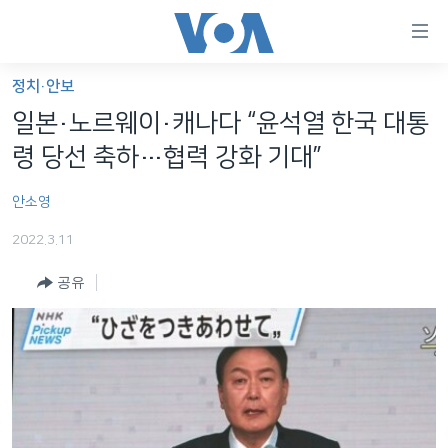
연
결
가
정치·안보
한반도
능
일본·노르웨이·캐나다 “윤석열 한국 대통
세계
링
령 당선 축하…협력 강화 기대”
VOD
크
안소영
라디오
메
인
2022.3.11
프로그램
콘
FOLLOW US
공유
주파수 안내
텐
츠
로
언어 선택
이
동
메
인