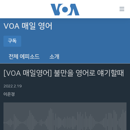
연
결
가
VOA 매일 영어
한반도
능
구독
세계
링
구독
VOD
크
전체 에피소드
소개
라디오
메
YouTube Music
인
[VOA 매일영어] 불만을 영어로 얘기할때
프로그램
콘
FOLLOW US
주파수 안내
텐
2022.2.19
Spotify
츠
이은경
로
YouTube
언어 선택
이
동
메
구독
No media source currently available
인