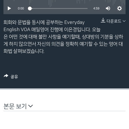
네
0:00
4:59
비
게
다운로드
회화와 문법을 동시에 공부하는 Everyday
이
English VOA 매일영어 진행에 이은경입니다. 오늘
션
은 어떤 것에 대해 불만 사항을 얘기할때, 상대방의 기분을 상하
으
게 하지 않으면서 자신의 의견을 정확히 얘기할 수 있는 영어 대
로
화법 살펴보겠습니다.
이
동
검
색
공유
으
로
이
등
본문 보기