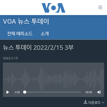
연
결
가
VOA 뉴스 투데이
한반도
능
전체 에피소드
소개
세계
링
VOD
크
뉴스 투데이 2022/2/15 3부
라디오
메
인
2022.2.15
프로그램
콘
FOLLOW US
주파수 안내
텐
츠
로
No media source currently available
언어 선택
이
0:00
59:58
동
메
다운로드
인