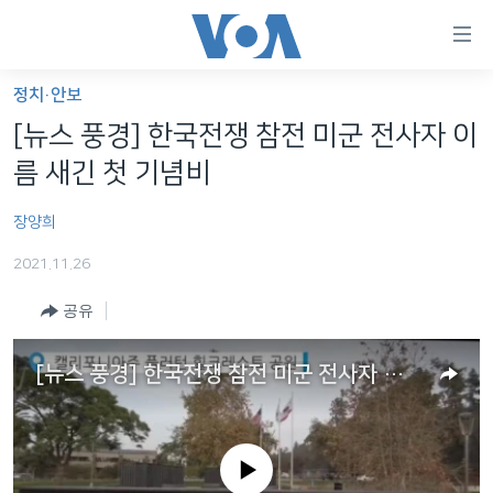
연
결
가
정치·안보
한반도
능
[뉴스 풍경] 한국전쟁 참전 미군 전사자 이
세계
링
름 새긴 첫 기념비
VOD
크
장양희
라디오
메
인
2021.11.26
프로그램
콘
FOLLOW US
공유
주파수 안내
텐
츠
[뉴스 풍경] 한국전쟁 참전 미군 전사자 이름 새긴 첫 기념비
로
언어 선택
이
동
메
No media source currently available
인