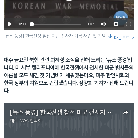
네
비
게
0:00
1:07
이
션
[뉴스 풍경] 한국전쟁 참전 미군 전사자 이름 새긴 첫 기념
다운로드
비
으
로
이
매주 금요일 북한 관련 화제성 소식을 전해 드리는 ‘뉴스 풍경’입
동
니다. 미 서부 캘리포니아에 한국전쟁에서 전사한 미군 병사들의
검
이름을 모두 새긴 첫 기념비가 세워졌는데요, 미주 한인사회와
색
한국 정부의 지원으로 건립됐습니다. 장양희 기자가 전해 드립니
으
다.
로
이
[뉴스 풍경] 한국전쟁 참전 미군 전사자 이름 새긴 첫 기념비
등
제작:
VOA 한국어
No media source currently available