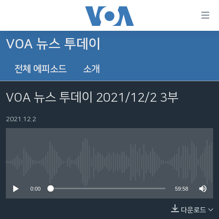
연
결
가
VOA 뉴스 투데이
한반도
능
전체 에피소드
소개
세계
링
VOD
크
VOA 뉴스 투데이 2021/12/2 3부
라디오
메
인
2021.12.2
프로그램
콘
FOLLOW US
주파수 안내
텐
츠
로
No media source currently available
언어 선택
이
0:00
59:58
동
메
다운로드
인