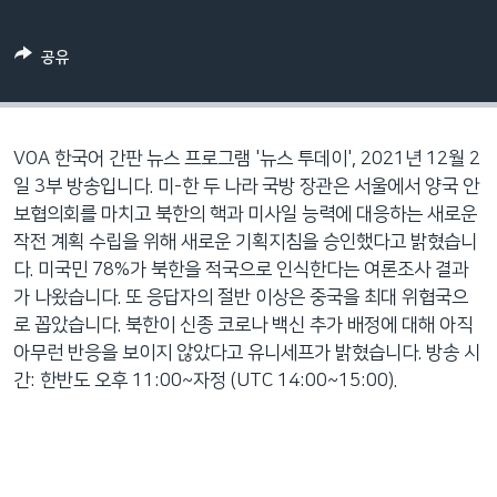
네
비
공유
게
이
션
으
VOA 한국어 간판 뉴스 프로그램 '뉴스 투데이', 2021년 12월 2
로
일 3부 방송입니다. 미-한 두 나라 국방 장관은 서울에서 양국 안
이
보협의회를 마치고 북한의 핵과 미사일 능력에 대응하는 새로운
동
작전 계획 수립을 위해 새로운 기획지침을 승인했다고 밝혔습니
검
다. 미국민 78%가 북한을 적국으로 인식한다는 여론조사 결과
색
가 나왔습니다. 또 응답자의 절반 이상은 중국을 최대 위협국으
으
로 꼽았습니다. 북한이 신종 코로나 백신 추가 배정에 대해 아직
로
아무런 반응을 보이지 않았다고 유니세프가 밝혔습니다. 방송 시
이
간: 한반도 오후 11:00~자정 (UTC 14:00~15:00).
등