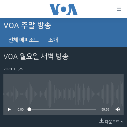
연
결
가
VOA 주말 방송
한반도
능
전체 에피소드
소개
세계
링
VOD
크
VOA 월요일 새벽 방송
라디오
메
인
2021.11.29
프로그램
콘
FOLLOW US
주파수 안내
텐
츠
로
No media source currently available
언어 선택
이
0:00
59:58
동
메
다운로드
인