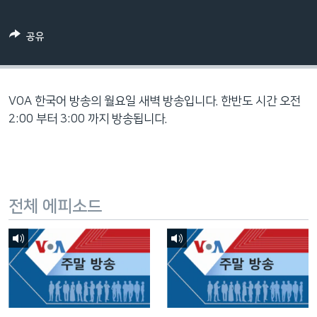
네
비
공유
게
이
션
으
VOA 한국어 방송의 월요일 새벽 방송입니다. 한반도 시간 오전
로
2:00 부터 3:00 까지 방송됩니다.
이
동
검
색
전체 에피소드
으
로
이
등