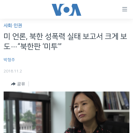
연
결
가
사회·인권
한반도
능
미 언론, 북한 성폭력 실태 보고서 크게 보
세계
링
도…“북한판 ‘미투’”
VOD
크
박형주
라디오
메
인
2018.11.2
프로그램
콘
FOLLOW US
공유
주파수 안내
텐
츠
로
언어 선택
이
동
메
인