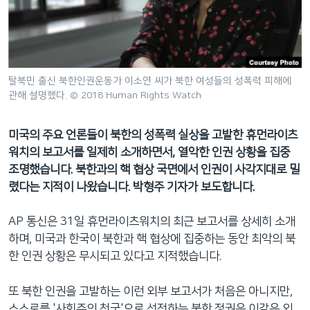
네
비
게
이
션
탈북민 출신 북한인권운동가 이소연 씨가 북한 여성들의 성폭력 피해에
관해 설명했다. © 2018 Human Rights Watch
으
로
이
미국의 주요 언론들이 북한의 성폭력 실상을 고발한 휴먼라이츠
동
워치의 보고서를 일제히 소개하면서, 열악한 인권 상황을 집중
검
조명했습니다. 북한과의 핵 협상 국면에서 인권이 사각지대로 밀
색
렸다는 지적이 나왔습니다. 박형주 기자가 보도합니다.
으
로
AP 통신은 31일 휴먼라이츠워치의 최근 보고서를 상세히 소개
이
하며, 미국과 한국이 북한과 핵 협상에 집중하는 동안 최악의 북
등
한 인권 상황은 무시되고 있다고 지적했습니다.
또 북한 인권을 고발하는 이런 외부 보고서가 처음은 아니지만,
스스로를 '사회주의 천국'으로 선전하는 북한 정권은 이같은 외