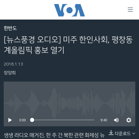
연
결
가
한반도
한반도
능
[뉴스풍경 오디오] 미주 한인사회, 평창동
세계
링
계올림픽 홍보 열기
VOD
크
2018.1.13
라디오
메
장양희
인
프로그램
콘
FOLLOW US
주파수 안내
텐
츠
로
No media source currently available
언어 선택
이
0:00
9:40
동
메
다운로드
생생 라디오 매거진, 한 주 간 북한 관련 화제성 뉴
인