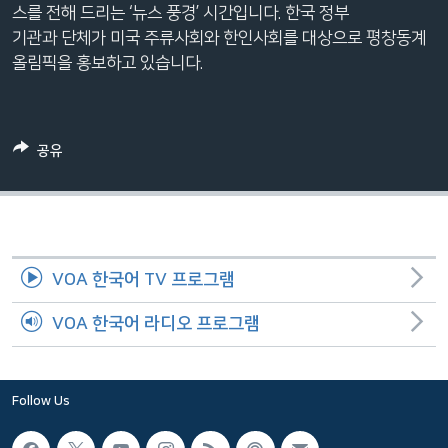
스를 전해 드리는 ‘뉴스 풍경’ 시간입니다. 한국 정부
네
기관과 단체가 미국 주류사회와 한인사회를 대상으로 평창동계
비
올림픽을 홍보하고 있습니다.
게
이
션
으
공유
로
이
동
검
색
VOA 한국어 TV 프로그램
으
로
VOA 한국어 라디오 프로그램
이
등
Follow Us