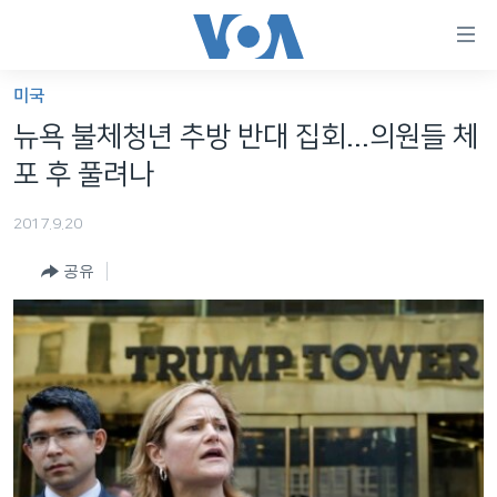
연
결
가
미국
한반도
능
뉴욕 불체청년 추방 반대 집회...의원들 체
세계
링
포 후 풀려나
VOD
크
2017.9.20
라디오
메
인
공유
프로그램
콘
FOLLOW US
주파수 안내
텐
츠
로
언어 선택
이
동
메
인