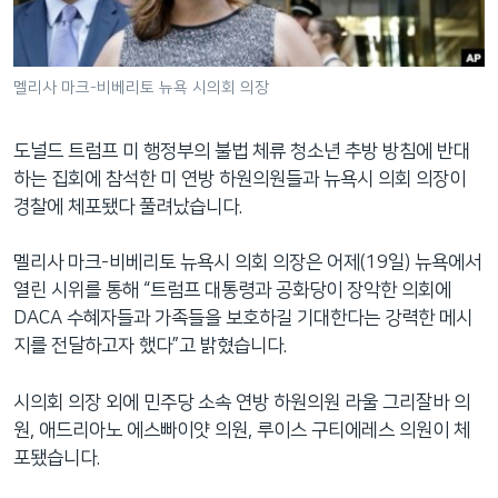
네
비
게
멜리사 마크-비베리토 뉴욕 시의회 의장
이
션
도널드 트럼프 미 행정부의 불법 체류 청소년 추방 방침에 반대
으
하는 집회에 참석한 미 연방 하원의원들과 뉴욕시 의회 의장이
로
경찰에 체포됐다 풀려났습니다.
이
동
멜리사 마크-비베리토 뉴욕시 의회 의장은 어제(19일) 뉴욕에서
검
열린 시위를 통해 “트럼프 대통령과 공화당이 장악한 의회에
색
DACA 수혜자들과 가족들을 보호하길 기대한다는 강력한 메시
으
지를 전달하고자 했다”고 밝혔습니다.
로
이
시의회 의장 외에 민주당 소속 연방 하원의원 라울 그리잘바 의
등
원, 애드리아노 에스빠이얏 의원, 루이스 구티에레스 의원이 체
포됐습니다.