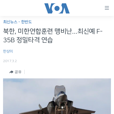
연
결
가
최신뉴스 - 한반도
한반도
능
북한, 미한연합훈련 맹비난...최신예 F-
세계
링
35B 정밀타격 연습
VOD
크
한상미
라디오
메
인
2017.3.2
프로그램
콘
FOLLOW US
공유
주파수 안내
텐
츠
로
언어 선택
이
동
메
인