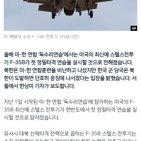
네
비
게
이
션
미 해병대 소속 F-35B 전투기. (자료사진)
으
로
올해 미-한 연합 ‘독수리연습’에서는 미국의 최신예 스텔스전투
이
기 F-35B가 첫 정밀타격 연습을 실시할 것으로 전해졌습니다.
동
북한은 미-한 연합훈련을 비난하고 나섰지만 한국 군 당국은 북
검
한이 도발하면 단호히 응징에 나서겠다는 입장을 밝혔습니다. 서
색
울에서 한상미 기자가 보도합니다.
으
로
지난 1일 시작된 미-한 연합 ‘독수리연습’에 참가하는 미국의 F-
이
35B 최신예 스텔스 전투기가 한반도에서 첫 정밀타격 연습을 실
등
시할 것으로 알려졌습니다.
유사시 대북 선제타격 전력으로 꼽히는 F-35B 스텔스 전투기는