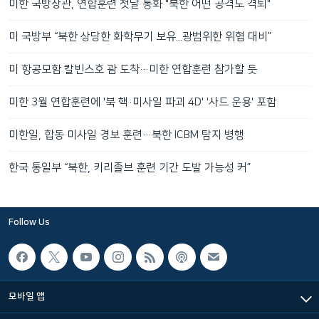
미한 국방장관, 연합훈련 첫날 통화 "북한 어떤 공격도 격퇴"
미 국방부 “북한 상당한 화학무기 보유...광범위한 위협 대비”
미 항공모함 칼빈스호 괌 도착…미한 연합훈련 참가할 듯
미한 3월 연합훈련에 '북 핵·미사일 파괴 4D' '사드 운용' 포함
미한일, 합동 미사일 경보 훈련…북한 ICBM 탐지 병행
한국 통일부 “북한, 키리졸브 훈련 기간 도발 가능성 커”
Follow Us
모바일 앱