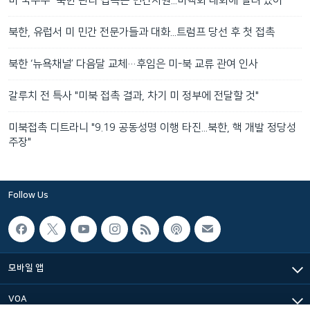
미 국무부 "북한 관리 접촉은 민간차원...비핵화 대화에 열려 있어"
북한, 유럽서 미 민간 전문가들과 대화...트럼프 당선 후 첫 접촉
북한 ‘뉴욕채널’ 다음달 교체…후임은 미-북 교류 관여 인사
갈루치 전 특사 "미북 접촉 결과, 차기 미 정부에 전달할 것"
미북접촉 디트라니 "9.19 공동성명 이행 타진...북한, 핵 개발 정당성
주장"
Follow Us
모바일 앱
VOA