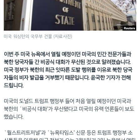
네
비
게
이
션
미국 워싱턴의 국무부 건물 (자료사진)
으
로
이번 주 미국 뉴욕에서 열릴 예정이던 미국의 민간 전문가들과
이
북한 당국자들 간 비공식 대화가 무산된 것으로 알려졌습니다.
동
미국 정부가 북한의 최근 잇따른 도발 행위를 이유로 북한 당국
검
자들의 비자 발급을 거부했기 때문입니다. 윤국한 기자가 전해
색
드립니다.
으
로
미국의 도널드 트럼프 행정부 들어 처음 열릴 예정이던 미국과
이
북한의 `비공식 대화'가 무산됐다고 미국의 유력 언론들이 보도
등
했습니다.
`월스트리트저널'과 `뉴욕타임스' 신문 등은 트럼프 행정부 소