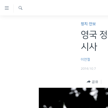
연
결
검
가
한반도
색
정치·안보
능
세계
영국 정
링
VOD
크
시사
라디오
메
프로그램
인
이연철
콘
주파수 안내
2016.10.7
텐
츠
공유
로
이
동
메
인