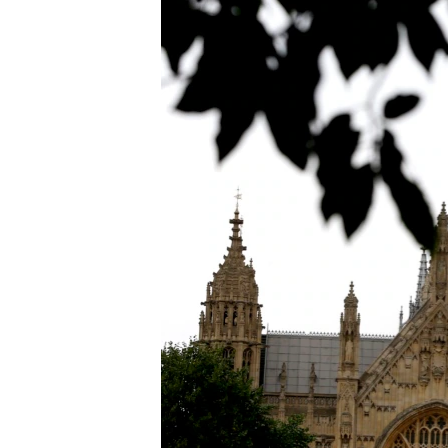
네
비
게
이
션
으
로
이
동
검
색
으
로
이
등