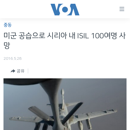
연
결
가
중동
한반도
능
미군 공습으로 시리아 내 ISIL 100여명 사
세계
링
망
VOD
크
2016.5.28
라디오
메
인
공유
프로그램
콘
FOLLOW US
주파수 안내
텐
츠
로
언어 선택
이
동
메
인