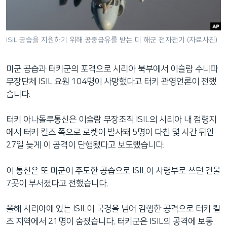
네
비
게
ISIL 공습을 지원하기 위해 공중급유를 받는 미 해군 전자전기 (자료사진)
이
션
미군 공습과 터키군의 포격으로 시리아 북부에서 이슬람 수니파
으
무장단체 ISIL 요원 104명이 사망했다고 터키 관영언론이 전했
로
습니다.
이
동
터키 아나돌루통신은 이슬람 무장조직 ISIL의 시리아 내 점령지
검
에서 터키 킬즈 쪽으로 로켓이 발사돼 5명이 다친 몇 시간 뒤인
색
27일 늦게 이 공격이 단행됐다고 보도했습니다.
으
로
이 통신은 또 미군이 주도한 공습으로 ISIL이 사령부로 쓰던 건물
이
7곳이 부서졌다고 전했습니다.
등
올해 시리아에 있는 ISIL이 국경을 넘어 감행한 공격으로 터키 킬
즈 지역에서 21명이 숨졌습니다. 터키군은 ISIL의 공격에 보통