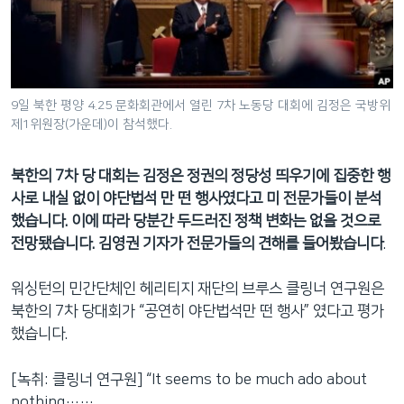
네
비
게
이
션
9일 북한 평양 4.25 문화회관에서 열린 7차 노동당 대회에 김정은 국방위
제1위원장(가운데)이 참석했다.
으
로
이
북한의 7차 당 대회는 김정은 정권의 정당성 띄우기에 집중한 행
동
사로 내실 없이 야단법석 만 떤 행사였다고 미 전문가들이 분석
검
했습니다. 이에 따라 당분간 두드러진 정책 변화는 없을 것으로
색
전망됐습니다. 김영권 기자가 전문가들의 견해를 들어봤습니다
.
으
로
워싱턴의 민간단체인 헤리티지 재단의 브루스 클링너 연구원은
이
북한의 7차 당대회가 “공연히 야단법석만 떤 행사” 였다고 평가
등
했습니다.
[녹취: 클링너 연구원] “It seems to be much ado about
nothing……