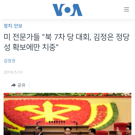
연
결
가
정치·안보
한반도
능
미 전문가들 "북 7차 당 대회, 김정은 정당
세계
링
성 확보에만 치중"
VOD
크
김영권
라디오
메
인
2016.5.10
프로그램
콘
FOLLOW US
공유
주파수 안내
텐
츠
로
언어 선택
이
동
메
인