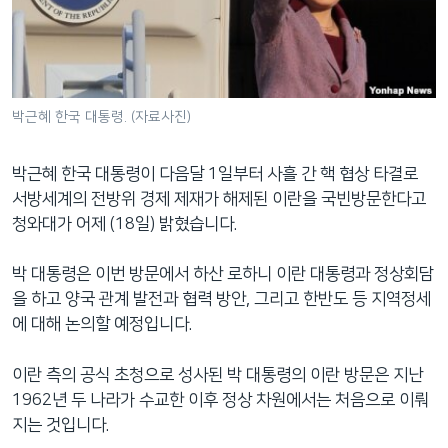
네
비
게
이
션
박근혜 한국 대통령. (자료사진)
으
로
박근혜 한국 대통령이 다음달 1일부터 사흘 간 핵 협상 타결로
이
서방세계의 전방위 경제 제재가 해제된 이란을 국빈방문한다고
동
청와대가 어제 (18일) 밝혔습니다.
검
색
박 대통령은 이번 방문에서 하산 로하니 이란 대통령과 정상회담
으
을 하고 양국 관계 발전과 협력 방안, 그리고 한반도 등 지역정세
로
에 대해 논의할 예정입니다.
이
등
이란 측의 공식 초청으로 성사된 박 대통령의 이란 방문은 지난
1962년 두 나라가 수교한 이후 정상 차원에서는 처음으로 이뤄
지는 것입니다.