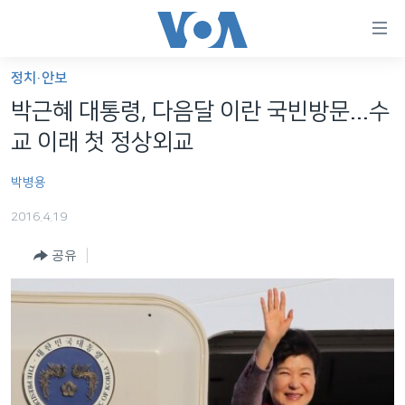
연
결
가
정치·안보
한반도
능
박근혜 대통령, 다음달 이란 국빈방문...수
세계
링
교 이래 첫 정상외교
VOD
크
박병용
라디오
메
인
2016.4.19
프로그램
콘
FOLLOW US
공유
주파수 안내
텐
츠
로
언어 선택
이
동
메
인