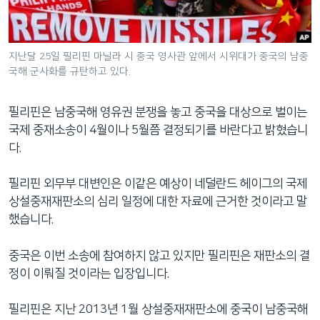
네
비
게
지난달 25일 필리핀 마닐라 시 중국 영사관 앞에서 시위대가 중국의 남중
이
국해 군사화를 규탄하고 있다.
션
으
필리핀은 남중국해 영유권 분쟁을 놓고 중국을 대상으로 벌이는
로
국제 중재소송이 4월이나 5월쯤 결정되기를 바란다고 밝혔습니
이
다.
동
검
필리핀 외무부 대변인은 이같은 예상이 네덜란드 헤이그의 국제
색
상설중재재판소의 심리 일정에 대한 자료에 근거한 것이라고 말
으
했습니다.
로
이
중국은 이번 소송에 참여하지 않고 있지만 필리핀은 재판소의 결
등
정이 이뤄질 것이라는 입장입니다.
필리핀은 지난 2013년 1월 상설중재재판소에 중국이 남중국해