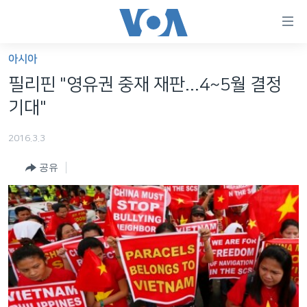
연
결
가
아시아
한반도
능
필리핀 "영유권 중재 재판...4~5월 결정
세계
링
기대"
VOD
크
2016.3.3
라디오
메
인
공유
프로그램
콘
FOLLOW US
주파수 안내
텐
츠
로
언어 선택
이
동
메
인