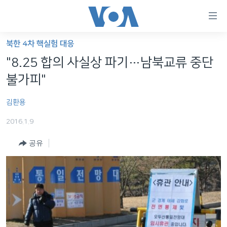
연
결
가
북한 4차 핵실험 대응
한반도
능
"8.25 합의 사실상 파기…남북교류 중단
세계
링
불가피"
VOD
크
김환용
라디오
메
인
2016.1.9
프로그램
콘
FOLLOW US
공유
주파수 안내
텐
츠
로
언어 선택
이
동
메
인