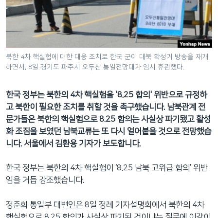
네
비
게
이
션
북한 4차 핵실험에 대한 대응 조치로 한국 군이 대북 확성기 방송을 재개
하면서, 8일 경기도 파주시 오두산 통일전망대가 임시 휴관했다.
으
로
이
한국 정부는 북한의 4차 핵실험을 '8.25 합의' 위반으로 규정하
동
고 북한이 필요한 조치를 취할 것을 촉구했습니다. 남북관계 전
검
문가들은 북한의 핵실험으로 8.25 합의는 사실상 파기됐고 활성
색
화 조짐을 보였던 남북교류는 또 다시 얼어붙을 것으로 전망했습
으
니다. 서울에서 김환용 기자가 보도합니다.
로
이
한국 정부는 북한의 4차 핵실험이 ‘8.25 남북 고위급 합의’ 위반
등
임을 거듭 강조했습니다.
정준희 통일부 대변인은 8일 정례 기자설명회에서 북한의 4차
핵실험으로 8.25 합의가 사실상 파기된 것이냐는 질문에 이같이