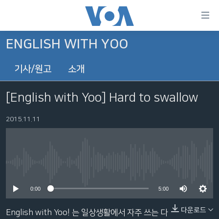
연
결
가
ENGLISH WITH YOO
한반도
능
기사/원고
소개
세계
링
VOD
크
[English with Yoo] Hard to swallow
라디오
메
인
2015.11.11
프로그램
콘
FOLLOW US
주파수 안내
텐
츠
로
No media source currently available
언어 선택
이
0:00
5:00
동
메
다운로드
English with Yoo! 는 일상생활에서 자주 쓰는 다
인