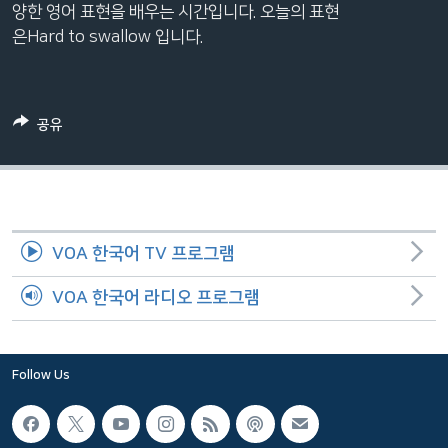
양한 영어 표현을 배우는 시간입니다. 오늘의 표현
네
은Hard to swallow 입니다.
비
게
이
션
공유
으
로
이
동
검
VOA 한국어 TV 프로그램
색
으
VOA 한국어 라디오 프로그램
로
이
등
Follow Us