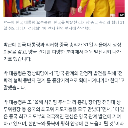
네
비
게
박근혜 한국 대통령(오른쪽)이 한국을 방문한 리커창 중국 총리와 함께 31
이
일 청와대에서 정상회담에 앞서 환영 행사에 참석했다.
션
으
박근혜 한국 대통령과 리커창 중국 총리가 31일 서울에서 정상
로
회담을 갖고, 양국 관계를 다양한 분야에서 더욱 발전시켜 나가
이
기로 했습니다.
동
검
박 대통령은 정상회담에서 "양국 관계의 안정적 발전을 위해 '전
색
략적 협력 동반자 관계'를 중장기적으로 확대시켜나가야 한다"고
으
말했습니다.
로
이
박 대통령은 또 "올해 시진핑 주석과 리 총리, 장더장 전인대 상
등
무위원장 등 중국의 최고위 지도자들을 모두 만났다"면서, "이 같
은 중국 최고 지도부의 적극적인 관심은 양국 관계 발전에 기여
하고 있으며, 한반도와 동북아 평화 안정에 큰 도움이 될 것"이라