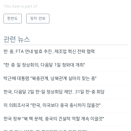
This item is part of
한반도
정치·안보
관련 뉴스
한·중, FTA 연내 발효 추진...제조업 혁신 전략 협력
"한·중·일 정상회의, 다음달 1일 청와대 개최"
박근혜 대통령 "북중관계, 남북관계 실마리 찾는 중"
한국, 다음달 2일 한-일 정상회담 제안...31일 한-중 회담
미 의회조사국 "한국, 미국보다 중국 중시하지 않을것"
한국 정부 "북 핵 문제, 중국의 건설적 역할 계속 이끌것"