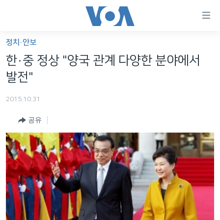
연
결
가
정치·안보
한반도
능
한·중 정상 "양국 관계 다양한 분야에서
세계
링
발전"
VOD
크
2015.10.31
라디오
메
인
공유
프로그램
콘
FOLLOW US
주파수 안내
텐
츠
로
언어 선택
이
동
메
인