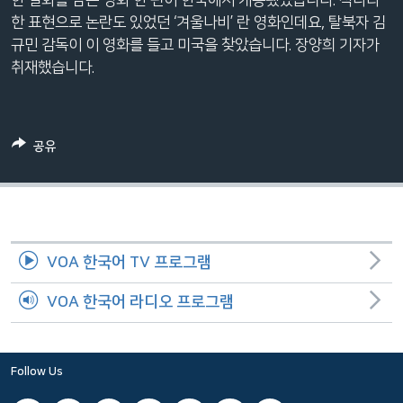
네
한 표현으로 논란도 있었던 ‘겨울나비’ 란 영화인데요, 탈북자 김
비
규민 감독이 이 영화를 들고 미국을 찾았습니다. 장양희 기자가
게
취재했습니다.
이
션
으
공유
로
이
동
검
색
VOA 한국어 TV 프로그램
으
로
VOA 한국어 라디오 프로그램
이
등
Follow Us