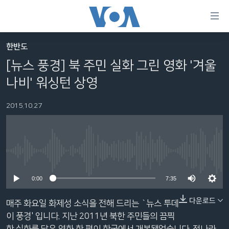
연
결
가
한반도
한반도
능
[뉴스 풍경] 북 주민 실화 그린 영화 '겨울
세계
링
나비' 워싱턴 상영
VOD
크
2015.10.27
라디오
메
인
프로그램
콘
FOLLOW US
주파수 안내
텐
No media source currently available
츠
로
0:00
7:35
언어 선택
이
동
다운로드
매주 화요일 화제성 소식을 전해 드리는 `뉴스 투데
메
이 풍경' 입니다. 지난 2011년 북한 주민들의 끔찍
인
한 실화를 담은 영화 한 편이 한국에서 개봉됐었습니다. 적나라