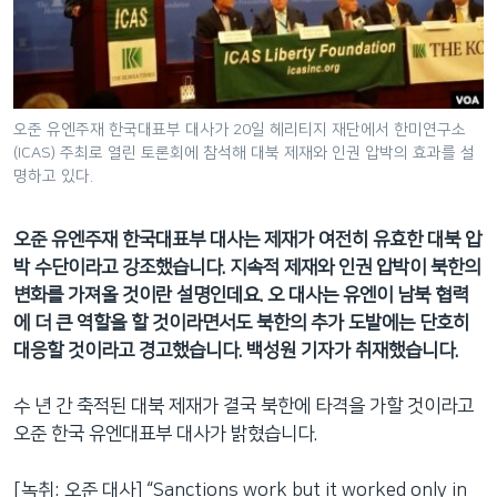
네
비
게
이
션
오준 유엔주재 한국대표부 대사가 20일 헤리티지 재단에서 한미연구소
(ICAS) 주최로 열린 토론회에 참석해 대북 제재와 인권 압박의 효과를 설
으
명하고 있다.
로
이
오준 유엔주재 한국대표부 대사는 제재가 여전히 유효한 대북 압
동
박 수단이라고 강조했습니다. 지속적 제재와 인권 압박이 북한의
검
변화를 가져올 것이란 설명인데요. 오 대사는 유엔이 남북 협력
색
에 더 큰 역할을 할 것이라면서도 북한의 추가 도발에는 단호히
으
대응할 것이라고 경고했습니다. 백성원 기자가 취재했습니다.
로
이
수 년 간 축적된 대북 제재가 결국 북한에 타격을 가할 것이라고
등
오준 한국 유엔대표부 대사가 밝혔습니다.
[녹취: 오준 대사] “Sanctions work but it worked only in