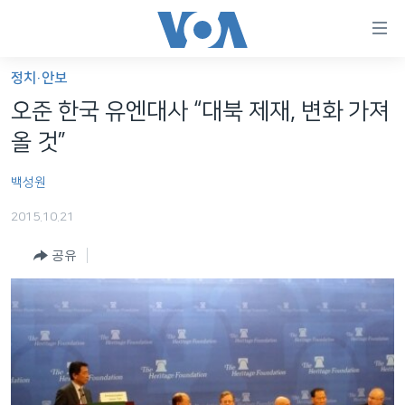
연
결
가
정치·안보
한반도
능
오준 한국 유엔대사 “대북 제재, 변화 가져
세계
링
올 것”
VOD
크
백성원
라디오
메
인
2015.10.21
프로그램
콘
FOLLOW US
공유
주파수 안내
텐
츠
로
언어 선택
이
동
메
인