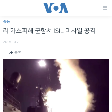
연
결
가
중동
한반도
능
러 카스피해 군함서 ISIL 미사일 공격
세계
링
2015.10.7
VOD
크
공유
라디오
메
인
프로그램
콘
FOLLOW US
주파수 안내
텐
츠
로
언어 선택
이
동
메
인