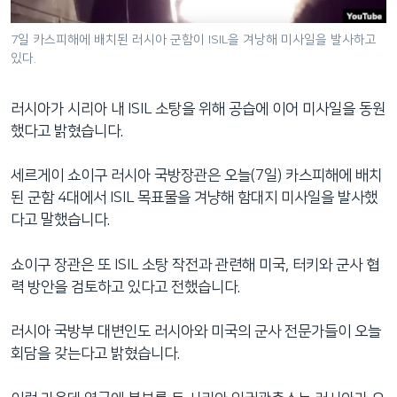
네
비
7일 카스피해에 배치된 러시아 군함이 ISIL을 겨낭해 미사일을 발사하고
있다.
게
이
션
러시아가 시리아 내 ISIL 소탕을 위해 공습에 이어 미사일을 동원
으
했다고 밝혔습니다.
로
이
세르게이 쇼이구 러시아 국방장관은 오늘(7일) 카스피해에 배치
동
된 군함 4대에서 ISIL 목표물을 겨냥해 함대지 미사일을 발사했
검
다고 말했습니다.
색
으
쇼이구 장관은 또 ISIL 소탕 작전과 관련해 미국, 터키와 군사 협
로
력 방안을 검토하고 있다고 전했습니다.
이
등
러시아 국방부 대변인도 러시아와 미국의 군사 전문가들이 오늘
회담을 갖는다고 밝혔습니다.