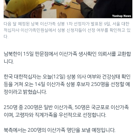
네
비
게
다음 달 예정된 남북 이산가족 상봉 1차 선정자가 발표된 9일, 서울 대한
이
적십자사 이산가족민원실에서 상봉 신청자들이 선정 여부를 확인하고 있
션
다.
으
로
남북한이 15일 판문점에서 이산가족 생사확인 의뢰서를 교환합
이
니다.
동
검
한국 대한적십자는 오늘(12일) 상봉 의사 여부와 건강상태 확인
색
등을 거쳐 오는 14일 이산가족 상봉 후보자 250명을 선정할 예
으
정이라고 밝혔습니다.
로
이
250명 중 200명은 일반 이산가족, 50명은 국군포로 이산가족
등
이며, 고령자와 직계가족을 우선적으로 선정합니다.
북측에서는 200명의 이산가족 명단을 보낼 예정입니다.