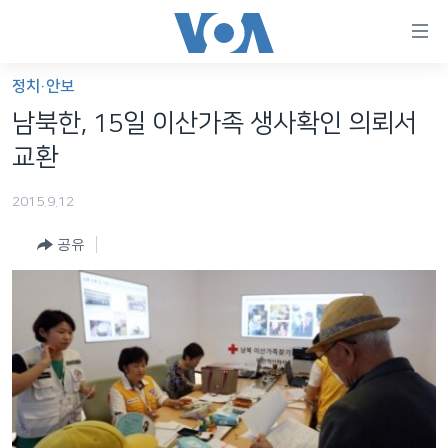
연
결
가
정치·안보
한반도
능
남북한, 15일 이산가족 생사확인 의뢰서
세계
링
교환
VOD
크
2015.9.12
라디오
메
인
공유
프로그램
콘
FOLLOW US
주파수 안내
텐
츠
로
언어 선택
이
동
메
인