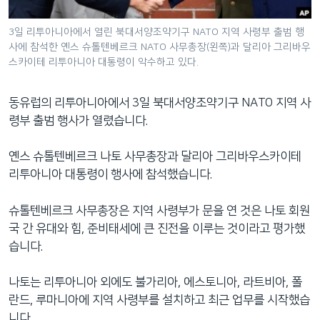
네
비
3일 리투아니아에서 열린 북대서양조약기구 NATO 지역 사령부 출범 행
사에 참석한 옌스 슈톨텐베르크 NATO 사무총장(왼쪽)과 달리아 그리바우
게
스카이테 리투아니아 대통령이 악수하고 있다.
이
션
으
동유럽의 리투아니아에서 3일 북대서양조약기구 NATO 지역 사
로
령부 출범 행사가 열렸습니다.
이
동
옌스 슈톨텐베르크 나토 사무총장과 달리아 그리바우스카이테
검
리투아니아 대통령이 행사에 참석했습니다.
색
으
슈톨텐베르크 사무총장은 지역 사령부가 문을 연 것은 나토 회원
로
국 간 유대와 힘, 준비태세에 큰 진전을 이루는 것이라고 평가했
이
습니다.
등
나토는 리투아니아 외에도 불가리아, 에스토니아, 라트비아, 폴
란드, 루마니아에 지역 사령부를 설치하고 최근 업무를 시작했습
니다.