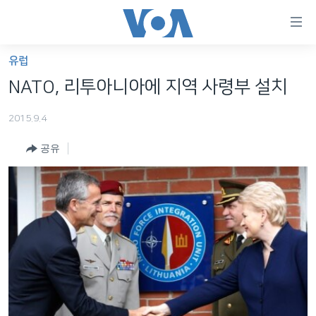
연
결
가
유럽
한반도
능
NATO, 리투아니아에 지역 사령부 설치
세계
링
2015.9.4
VOD
크
공유
라디오
메
인
프로그램
콘
FOLLOW US
주파수 안내
텐
츠
로
언어 선택
이
동
메
인