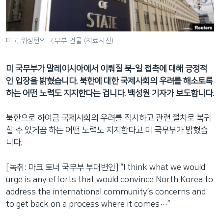
네
비
게
미국 워싱턴의 국무부 건물 (자료사진)
이
션
미 국무부가 말레이시아에서 이뤄질 북-일 접촉에 대해 긍정적
으
인 입장을 밝혔습니다. 북한에 대한 국제사회의 우려를 해소토록
로
하는 어떤 노력도 지지한다는 겁니다. 백성원 기자가 보도합니다.
이
동
북한으로 하여금 국제사회의 우려를 직시하고 관련 절차로 복귀
검
할 수 있게끔 하는 어떤 노력도 지지한다고 미 국무부가 밝혔습
색
니다.
으
로
[녹취: 마크 토너 국무부 부대변인] “I think what we would
이
urge is any efforts that would convince North Korea to
등
address the international community’s concerns and
to get back on a process where it comes…”