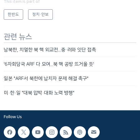
This item is part of
한반도
정치·안보
관련 뉴스
남북한, 치열한 북 핵 외교전...중·러와 잇단 접촉
'6자회담국 ARF 다 모여...북 핵 공방 뜨거울 듯'
일본 "ARF서 북한에 납치자 문제 해결 촉구"
미·한·일 "대북 압박·대화 노력 병행"
Follow Us