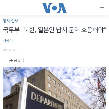
연
결
가
정치·안보
한반도
능
국무부 "북한, 일본인 납치 문제 호응해야"
세계
링
백성원
VOD
크
2015.8.6
라디오
메
인
공유
프로그램
콘
FOLLOW US
주파수 안내
텐
츠
로
언어 선택
이
동
메
인