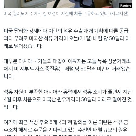
네
비
미국 일리노이 주에서 한 여성이 자신에 차를 주유하고 있다. (자료사진)
게
이
미국 달러화 강세에다 이란의 석유 수출 재개 계획에 따른 공급
션
과다 우려로 미국산 석유 가격이 오늘(21일) 배럴 당 50달러 아
으
래로 떨어졌습니다.
로
이
대부분 아시아 국가들의 매입이 이뤄지는 오늘 뉴욕 상품거래소
동
에서 미 서부 텍사스 중질유는 배럴 당 50달러 미만에 거래됐습
검
니다.
색
으
석유 자원이 부족한 아시아와 유럽에서 석유 소비가 줄면서 지난
로
4월 이후 처음으로 미국산 원유가격이 50달러 아래로 떨어진 것
이
입니다.
등
여기에 최근 서방 주요 6개국과 핵 합의를 이룬 이란은 석유 금
수조치 해제로 주문을 기다리고 있는 수천만 배럴 규모의 원유