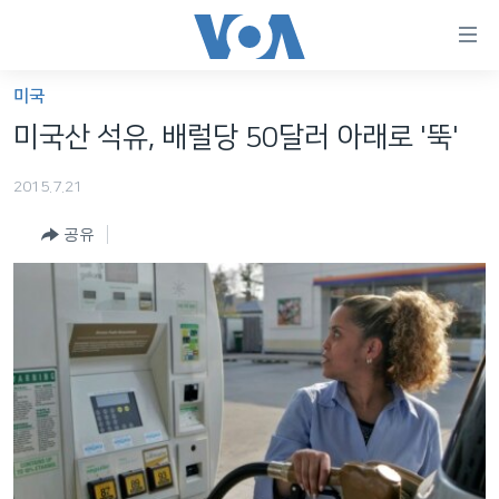
연
결
가
미국
한반도
능
미국산 석유, 배럴당 50달러 아래로 '뚝'
세계
링
2015.7.21
VOD
크
공유
라디오
메
인
프로그램
콘
FOLLOW US
주파수 안내
텐
츠
로
언어 선택
이
동
메
인