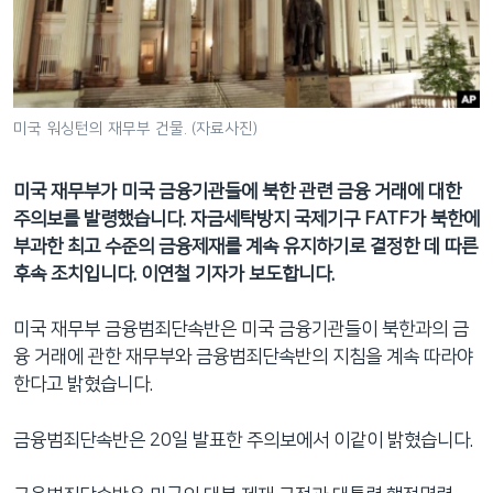
네
비
게
이
션
미국 워싱턴의 재무부 건물. (자료사진)
으
로
미국 재무부가 미국 금융기관들에 북한 관련 금융 거래에 대한
이
주의보를 발령했습니다. 자금세탁방지 국제기구 FATF가 북한에
동
부과한 최고 수준의 금융제재를 계속 유지하기로 결정한 데 따른
검
후속 조치입니다. 이연철 기자가 보도합니다.
색
으
미국 재무부 금융범죄단속반은 미국 금융기관들이 북한과의 금
로
융 거래에 관한 재무부와 금융범죄단속반의 지침을 계속 따라야
이
한다고 밝혔습니다.
등
금융범죄단속반은 20일 발표한 주의보에서 이같이 밝혔습니다.