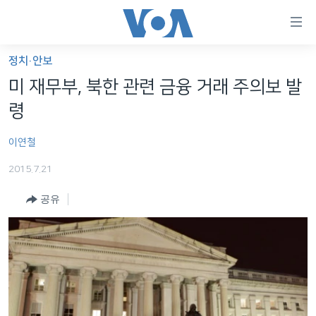
연
결
가
정치·안보
한반도
능
미 재무부, 북한 관련 금융 거래 주의보 발
세계
링
령
VOD
크
이연철
라디오
메
인
2015.7.21
프로그램
콘
FOLLOW US
공유
주파수 안내
텐
츠
로
언어 선택
이
동
메
인