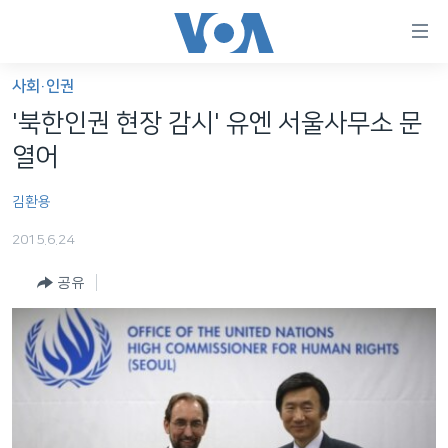
연
결
가
사회·인권
한반도
능
'북한인권 현장 감시' 유엔 서울사무소 문
세계
링
열어
VOD
크
김환용
라디오
메
인
2015.6.24
프로그램
콘
FOLLOW US
공유
주파수 안내
텐
츠
로
언어 선택
이
동
메
인