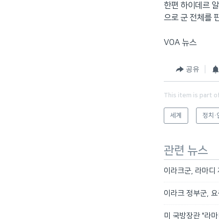
한편 하이데르 알
으로 군 전체를 
VOA 뉴스
공유
This item is part o
세계
정치·
관련 뉴스
이라크군, 라마디
이라크 정부군, 요
미 국방장관 "라마