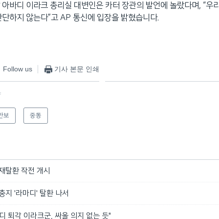
 아바디 이라크 총리실 대변인은 카터 장관의 발언에 놀랐다며, “우
판단하지 않는다”고 AP 통신에 입장을 밝혔습니다.
Follow us
기사 본문 인쇄
f
안보
중동
 재탈환 작전 개시
충지 '라마디' 탈환 나서
디 퇴각 이라크군, 싸울 의지 없는 듯"