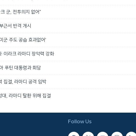
라크 군, 전투의지 없어”
 부근서 반격 개시
냥 미군 주도 공습 효과없어'
팔미라·이라크 라마디 장악력 강화
아 푸틴 대통령과 회담
 집결, 라마디 공격 임박
대, 라마디 탈환 위해 집결
Follow Us