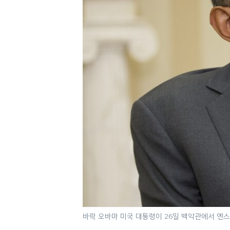
네
비
게
이
션
으
로
이
동
검
색
으
로
이
등
바락 오바마 미국 대통령이 26일 백악관에서 옌스