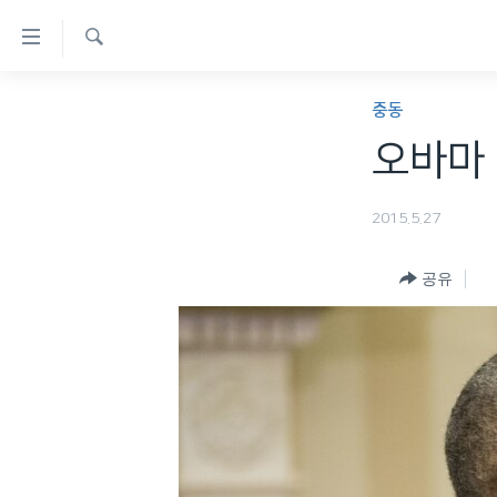
연
결
검
가
한반도
색
중동
능
세계
오바마 
링
VOD
크
2015.5.27
라디오
메
프로그램
인
공유
콘
주파수 안내
텐
츠
로
이
동
메
인