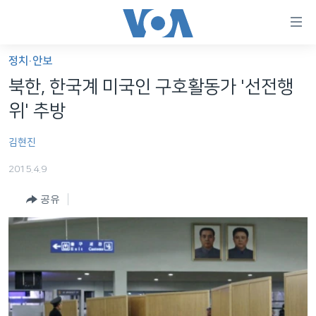
연
결
가
정치·안보
한반도
능
북한, 한국계 미국인 구호활동가 '선전행
세계
링
위' 추방
VOD
크
김현진
라디오
메
인
2015.4.9
프로그램
콘
FOLLOW US
공유
주파수 안내
텐
츠
로
언어 선택
이
동
메
인