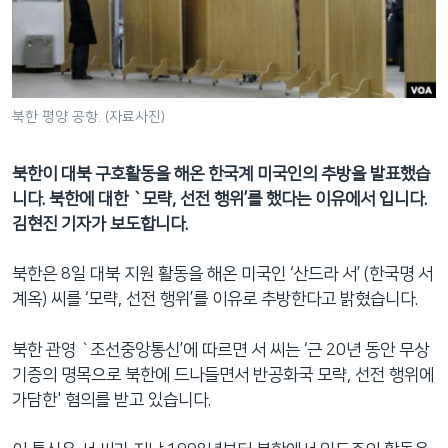
네
비
게
이
션
북한 평양 공항. (자료사진)
으
로
북한이 대북 구호활동을 해온 한국계 미국인의 추방을 발표했습
이
니다. 북한에 대한 `모략, 선전 행위’를 했다는 이유에서 입니다.
동
김현진 기자가 보도합니다.
검
색
북한은 8일 대북 지원 활동을 해온 미국인 ‘산드라 서’ (한국명 서
으
계옥) 씨를 ‘모략, 선전 행위’를 이유로 추방한다고 밝혔습니다.
로
이
북한 관영 `조선중앙통신’에 따르면 서 씨는 ‘근 20년 동안 무상
등
기증의 명목으로 북한에 드나들면서 반공화국 모략, 선전 행위에
가담한' 혐의를 받고 있습니다.