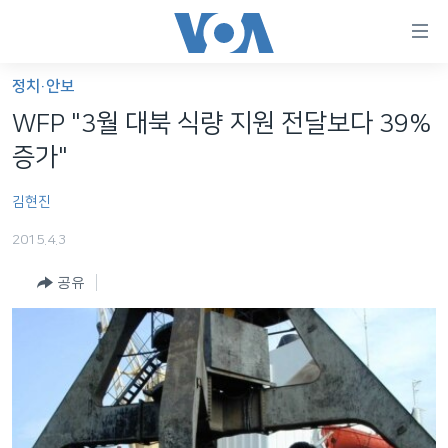
연
결
가
정치·안보
한반도
능
WFP "3월 대북 식량 지원 전달보다 39%
세계
링
증가"
VOD
크
김현진
라디오
메
인
2015.4.3
프로그램
콘
FOLLOW US
공유
주파수 안내
텐
츠
로
언어 선택
이
동
메
인