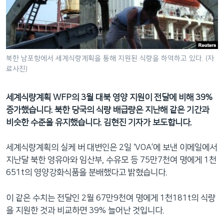
네
비
게
이
션
북한 남포항에서 세계식량계획을 통해 지원된 식량을 하역하고 있다. (자
료사진)
으
로
이
세계식량계획 WFP의 3월 대북 영양 지원이 전달에 비해 39%
동
증가했습니다. 북한 당국의 식량 배급량은 지난해 같은 기간과
검
비슷한 수준을 유지했습니다. 김현진 기자가 보도합니다.
색
으
세계식량계획의 실케 버 대변인은 2일 ‘VOA’에 보낸 이메일에서
로
지난달 북한 영유아와 임산부, 수유모 등 75만7천여 명에게 1천
이
651t의 영양강화식품을 분배했다고 밝혔습니다.
등
이 같은 수치는 전달인 2월 67만9천여 명에게 1천181t의 식량
을 지원한 것과 비교하면 39% 늘어난 것입니다.