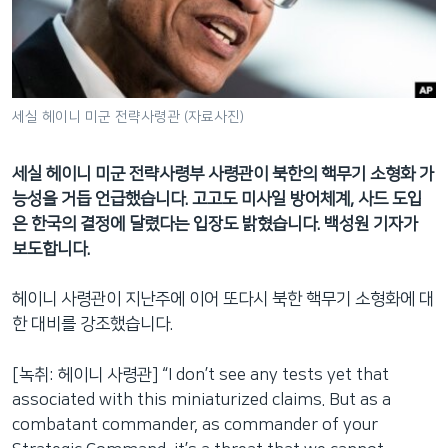
네
비
게
이
션
세실 헤이니 미군 전략사령관 (자료사진)
으
로
세실 헤이니 미군 전략사령부 사령관이 북한의 핵무기 소형화 가
이
능성을 거듭 언급했습니다. 고고도 미사일 방어체계, 사드 도입
동
은 한국의 결정에 달렸다는 입장도 밝혔습니다. 백성원 기자가
검
보도합니다.
색
으
헤이니 사령관이 지난주에 이어 또다시 북한 핵무기 소형화에 대
로
한 대비를 강조했습니다.
이
등
[녹취: 헤이니 사령관] “I don’t see any tests yet that
associated with this miniaturized claims. But as a
combatant commander, as commander of your