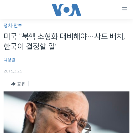
연
결
가
정치·안보
한반도
능
미국 "북핵 소형화 대비해야…사드 배치,
세계
링
한국이 결정할 일"
VOD
크
백성원
라디오
메
인
2015.3.25
프로그램
콘
FOLLOW US
공유
주파수 안내
텐
츠
로
언어 선택
이
동
메
인