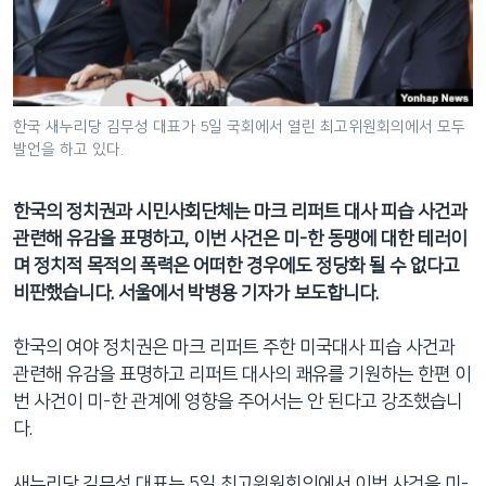
네
비
게
이
션
한국 새누리당 김무성 대표가 5일 국회에서 열린 최고위원회의에서 모두
발언을 하고 있다.
으
로
이
한국의 정치권과 시민사회단체는 마크 리퍼트 대사 피습 사건과
동
관련해 유감을 표명하고, 이번 사건은 미-한 동맹에 대한 테러이
검
며 정치적 목적의 폭력은 어떠한 경우에도 정당화 될 수 없다고
색
비판했습니다. 서울에서 박병용 기자가 보도합니다.
으
로
한국의 여야 정치권은 마크 리퍼트 주한 미국대사 피습 사건과
이
관련해 유감을 표명하고 리퍼트 대사의 쾌유를 기원하는 한편 이
등
번 사건이 미-한 관계에 영향을 주어서는 안 된다고 강조했습니
다.
새누리당 김무성 대표는 5일 최고위원회의에서 이번 사건을 미-