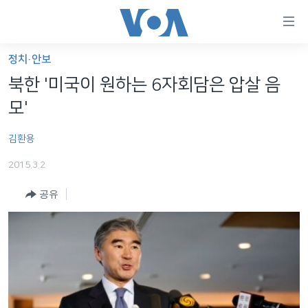
연
결
가
정치·안보
한반도
능
북한 '미국이 원하는 6자회담은 압살 음
세계
링
모'
VOD
크
김환용
라디오
메
인
2015.3.2
프로그램
콘
FOLLOW US
공유
주파수 안내
텐
츠
로
언어 선택
이
동
메
인