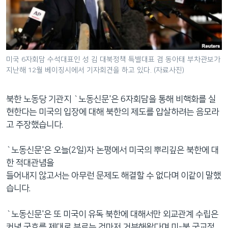
네
비
게
이
션
미국 6자회담 수석대표인 성 김 대북정책 특별대표 겸 동아태 부차관보가
지난해 12월 베이징시에서 기자회견을 하고 있다. (자료사진)
으
로
이
북한 노동당 기관지 `노동신문'은 6자회담을 통해 비핵화를 실
동
현한다는 미국의 입장에 대해 북한의 제도를 압살하려는 음모라
검
고 주장했습니다.
색
으
`노동신문'은 오늘(2일)자 논평에서 미국의 뿌리깊은 북한에 대
로
한 적대관념을
이
들어내지 않고서는 아무런 문제도 해결할 수 없다며 이같이 말했
등
습니다.
`노동신문'은 또 미국이 유독 북한에 대해서만 외교관계 수립은
커녕 국호를 제대로 부르는 것마저 거부해왔다며 미-북 국교정