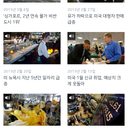
2015년 3월 6일
2015년 2월 27일
'싱가포르, 2년 연속 물가 비싼
유가 하락으로 미국 대형차 판매
도시 1위'
급증
2015년 2월 20일
2015년 2월 13일
미 뉴욕시 지난 5년간 일자리 급
미국 1월 신규 취업, 예상치 크
증
게 웃돌아