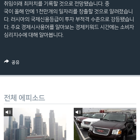
취임이래 최저치를 기록할 것으로 전망됐습니다. 중
네
국이 올해 안에 1천만개의 일자리를 창출할 것으로 알려졌습니
비
다. 러시아의 국제신용등급이 투자 부적격 수준으로 강등됐습니
게
다. 주요 경제시사용어를 알아보는 경제키워드 시간에는 소비자
이
심리지수에 대해 알아봅니다.
션
으
로
이
공유
동
검
색
으
전체 에피소드
로
이
등