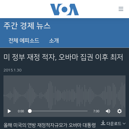
연
결
가
주간 경제 뉴스
한반도
능
전체 에피소드
소개
세계
링
VOD
크
미 정부 재정 적자, 오바마 집권 이후 최저
라디오
메
인
2015.1.30
프로그램
콘
FOLLOW US
주파수 안내
텐
츠
로
No media source currently available
언어 선택
이
0:00
7:00
동
메
다운로드
올해 미국의 연방 재정적자규모가 오바마 대통령
인