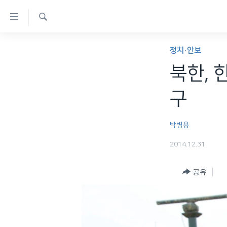
연
결
검
가
한반도
색
정치·안보
능
세계
북한, 
링
VOD
크
구
라디오
메
프로그램
인
박병용
콘
주파수 안내
2014.12.31
텐
츠
공유
로
이
동
메
인