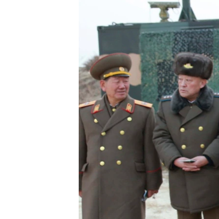
네
비
게
이
션
으
로
이
동
검
색
으
로
이
등