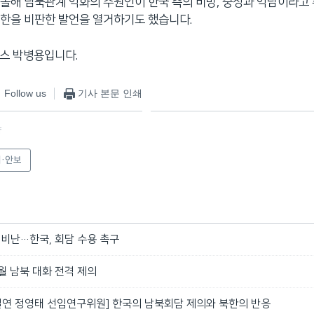
올해 남북관계 악화의 주원인이 한국 측의 비방, 중상과 악담이라고
한을 비판한 발언을 열거하기도 했습니다.
스 박병용입니다.
Follow us
기사 본문 인쇄
f
·안보
 비난…한국, 회담 수용 촉구
1월 남북 대화 전격 제의
통일연 정영태 선임연구위원] 한국의 남북회담 제의와 북한의 반응