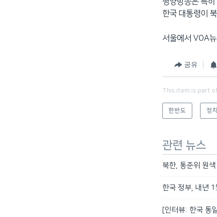
평양방송은 특히 
한국 대통령이 북
서울에서 VOA뉴
공유
This item is part o
한반도
정치
관련 뉴스
북한, 통준위 원색
한국 정부, 내년 
[인터뷰: 한국 