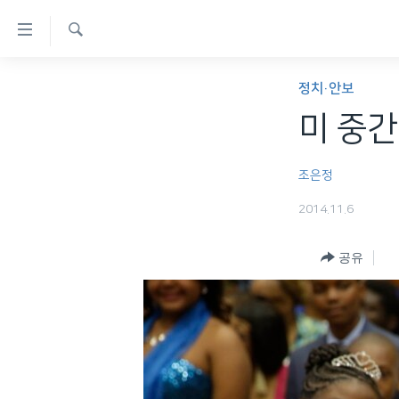
연
결
검
가
한반도
색
정치·안보
능
세계
미 중간
링
VOD
크
조은정
라디오
메
2014.11.6
프로그램
인
콘
주파수 안내
공유
텐
츠
로
이
동
메
인