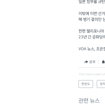
일본 정부를 규탄
이밖에 이번 선거
해 병기 결의안 
한편 캘리포니아 
23년 간 공화당
VOA 뉴스, 조은
공유
This item is part o
한반도
정치
관련 뉴스