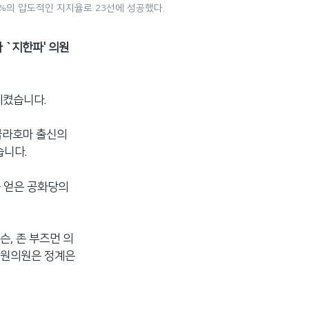
%의 압도적인 지지율로 23선에 성공했다.
 `지한파' 의원
지켰습니다.
클라호마 출신의
습니다.
를 얻은 공화당의
슨, 존 부즈먼 의
상원의원은 정계은