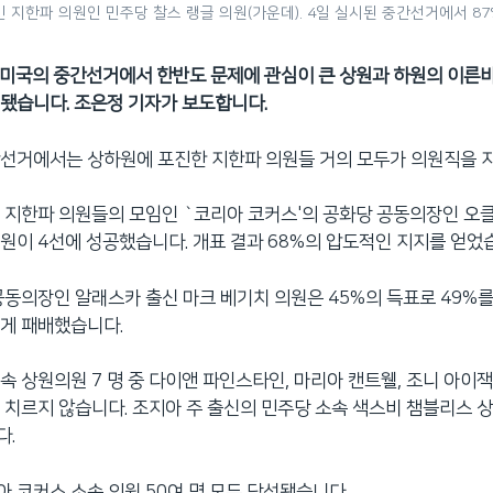
지한파 의원인 민주당 찰스 랭글 의원(가운데). 4일 실시된 중간선거에서 87
 미국의 중간선거에서 한반도 문제에 관심이 큰 상원과 하원의 이른바
됐습니다. 조은정 기자가 보도합니다.
간선거에서는 상하원에 포진한 지한파 의원들 거의 모두가 의원직을 
 지한파 의원들의 모임인 `코리아 코커스'의 공화당 공동의장인 오
원이 4선에 성공했습니다. 개표 결과 68%의 압도적인 지지를 얻었
공동의장인 알래스카 출신 마크 베기치 의원은 45%의 득표로 49%
게 패배했습니다.
속 상원의원 7 명 중 다이앤 파인스타인, 마리아 캔트웰, 조니 아이잭
 치르지 않습니다. 조지아 주 출신의 민주당 소속 색스비 챔블리스 
다.
 코커스 소속 의원 50여 명 모두 당선됐습니다.