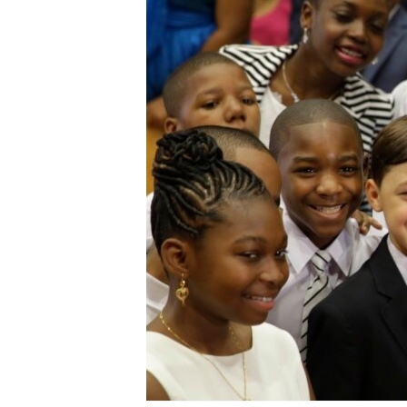
네
비
게
이
션
으
로
이
동
검
색
으
로
이
등