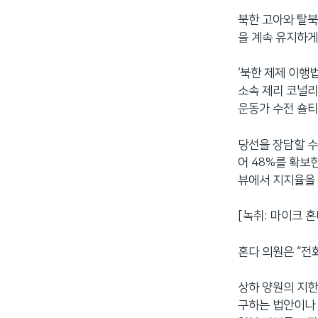
북한 고아와 탈북
을 계속 유지하게
‘북한 제제 이행
소속 제리 코널리
운동가 수전 숄티
당선을 장담할 수
어 48%를 확보
뷰에서 지지율을
[녹취: 마이크 혼다 
혼다 의원은 “전
상하 양원의 지한
구하는 법안이나 