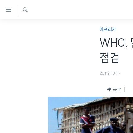
연
결
검
가
한반도
색
아프리카
능
세계
WHO,
링
VOD
크
점검
라디오
메
프로그램
인
2014.10.17
콘
주파수 안내
텐
공유
츠
로
이
동
메
인