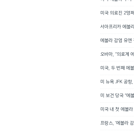
미국 의료진 2명째
서아프리카 에볼라 
에볼라 감염 유엔 
오바마, “의료계 
미국, 두 번째 에
미 뉴욕 JFK 공항
미 보건 당국 “에
미국 내 첫 에볼라
프랑스, ‘에볼라 