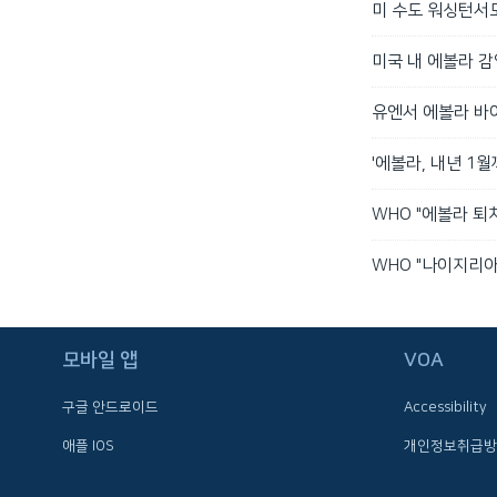
미 수도 워싱턴서
미국 내 에볼라 감
유엔서 에볼라 바
'에볼라, 내년 1월
WHO "에볼라 퇴
WHO "나이지리아
FOLLOW US
모바일 앱
VOA
구글 안드로이드
Accessibility
애플 IOS
개인정보취급방
언어 선택