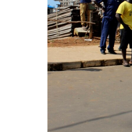
네
비
게
이
션
으
로
이
동
검
색
으
로
이
등