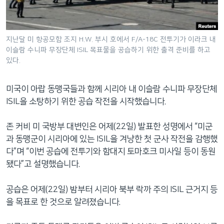
네
비
게
지난달 미 항공모함 조지 H.W. 부시 호에서 F/A-18C 전투기가 이라크 내
이
이슬람 수니파 무장단체 ISIL 목표물을 공습하기 위한 출격 준비를 하고
션
있다.
으
로
미국이 아랍 동맹국들과 함께 시리아 내 이슬람 수니파 무장단체
이
ISIL을 소탕하기 위한 공습 작전을 시작했습니다.
동
검
존 커비 미 국방부 대변인은 어제(22일) 발표한 성명에서 “미군
색
과 동맹군이 시리아에 있는 ISIL을 겨냥한 첫 군사 작전을 감행했
으
다”며 “이번 공습에 전투기와 함대지 토마호크 미사일 등이 동원
로
됐다”고 설명했습니다.
이
등
공습은 어제(22일) 밤부터 시리아 북부 락까 주의 ISIL 근거지 등
을 목표로 한 것으로 알려졌습니다.