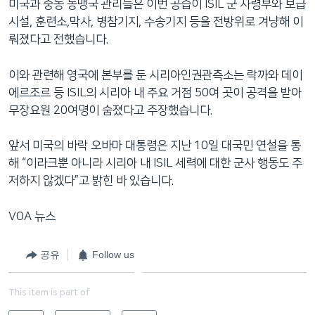
미국과 중동 동맹국 관리들은 이번 공습이 ISIL 군 사령부와 보급
시설, 훈련소,막사, 병참기지, 수송기지 등을 전방위로 겨냥해 이
뤄졌다고 전했습니다.
이와 관련해 영국에 본부를 둔 시리아인권관측소는 락까와 데이
에르조르 등 ISIL의 시리아 내 주요 거점 50여 곳이 공격을 받아
무장요원 20여명이 숨졌다고 주장했습니다.
앞서 미국의 바락 오바마 대통령은 지난 10일 대국민 연설을 통
해 “이라크뿐 아니라 시리아 내 ISIL 세력에 대한 군사 행동도 주
저하지 않겠다”고 밝힌 바 있습니다.
VOA 뉴스
공유
Follow us
This item is part of