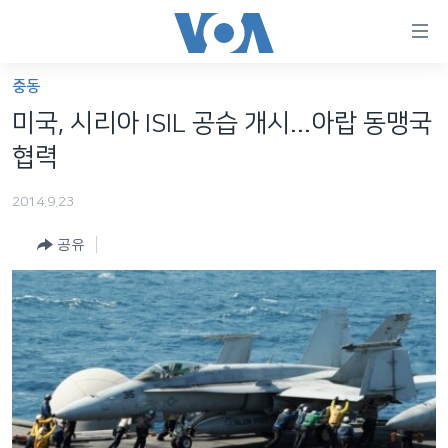
연
결
가
중동
한반도
능
미국, 시리아 ISIL 공습 개시...아랍 동맹국
세계
링
협력
VOD
크
2014.9.23
라디오
메
인
공유
프로그램
콘
FOLLOW US
주파수 안내
텐
츠
로
언어 선택
이
동
메
인