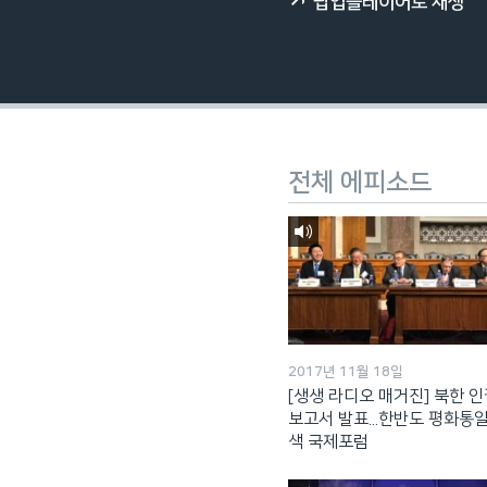
팝업플레이어로 재생
네
비
게
이
션
으
전체 에피소드
로
이
동
검
색
으
로
이
2017년 11월 18일
[생생 라디오 매거진] 북한 
등
보고서 발표...한반도 평화통일
색 국제포럼