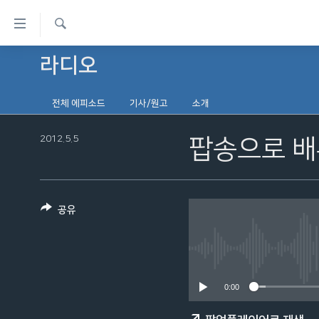
연
결
검
가
라디오
한반도
색
능
세계
링
전체 에피소드
기사/원고
소개
VOD
크
2012.5.5
팝송으로 배
라디오
메
프로그램
인
콘
주파수 안내
텐
공유
츠
로
이
동
0:00
메
인