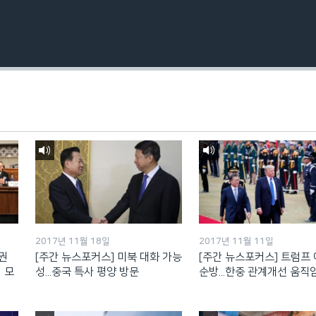
2017년 11월 18일
2017년 11월 11일
인권
[주간 뉴스포커스] 미북 대화 가능
[주간 뉴스포커스] 트럼프
 모
성...중국 특사 평양 방문
순방...한중 관계개선 움직