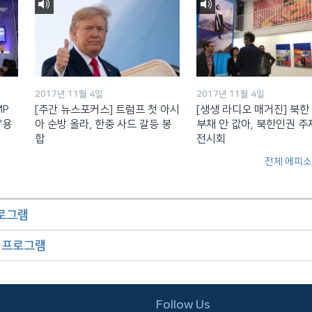
2017년 11월 4일
2017년 11월 4일
MP
[주간 뉴스포커스] 트럼프 첫 아시
[생생 라디오 매거진] 북한
'용
아 순방 올라, 한중 사드 갈등 봉
부채 안 값아, 북한인권 주
합
전시회
전체 에피소
프로그램
오 프로그램
Follow Us