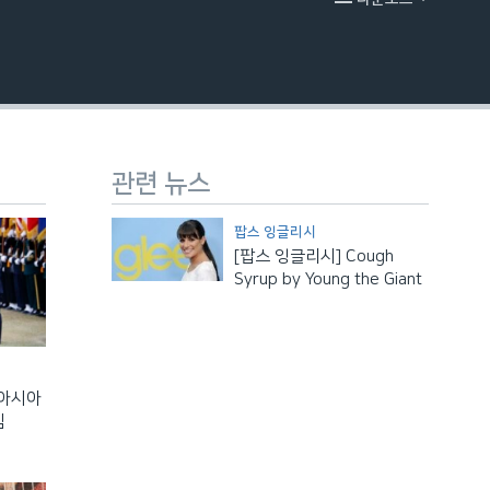
EMBED
관련 뉴스
팝스 잉글리시
[팝스 잉글리시] Cough
Syrup by Young the Giant
 아시아
임