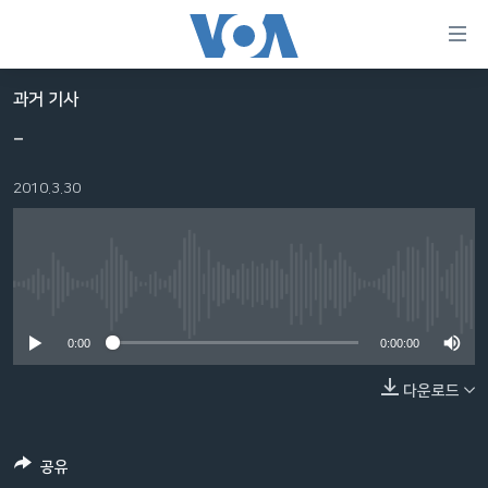
연
결
가
과거 기사
한반도
능
-
세계
링
2010.3.30
VOD
크
라디오
메
인
프로그램
콘
FOLLOW US
No media source currently available
주파수 안내
텐
츠
0:00
0:00:00
로
다운로드
언어 선택
이
동
메
공유
인