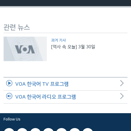
네
비
게
관련 뉴스
이
션
과거 기사
으
[역사 속 오늘] 3월 30일
로
이
동
검
색
VOA 한국어 TV 프로그램
으
로
VOA 한국어 라디오 프로그램
이
등
Follow Us