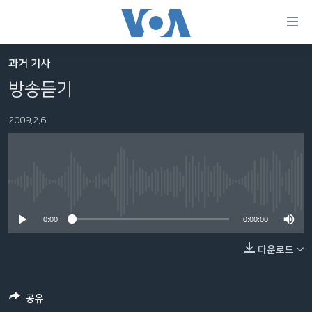
연
결
가
과거 기사
한반도
능
방송듣기
세계
링
2009.2.6
VOD
크
라디오
메
인
프로그램
콘
FOLLOW US
No media source currently available
주파수 안내
텐
츠
0:00
0:00:00
로
다운로드
언어 선택
이
동
메
공유
인