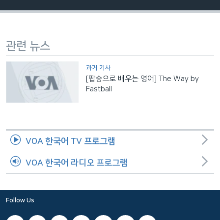
네
비
게
관련 뉴스
이
션
과거 기사
으
[팝송으로 배우는 영어] The Way by
로
Fastball
이
동
검
색
VOA 한국어 TV 프로그램
으
로
VOA 한국어 라디오 프로그램
이
등
Follow Us