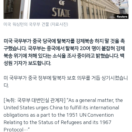
네
비
게
미국 워싱턴의 국무부 건물 (자료사진)
이
션
미국 국무부가 중국 당국에 탈북자를 강제북송 하지 말 것을 촉
으
구했습니다. 국무부는 중국에서 탈북자 20여 명이 붙잡혀 강제
로
북송 위기에 처해 있다는 소식을 조사 중이라고 밝혔습니다. 백
이
성원 기자가 보도합니다.
동
검
미 국무부가 중국 정부에 탈북자 보호 의무를 거듭 상기시켰습니
색
다.
으
로
[녹취: 국무부 대변인실 관계자] “As a general matter, the
이
United States urges China to fulfill its international
등
obligations as a part to the 1951 UN Convention
Relating to the Status of Refugees and its 1967
Protocol…”