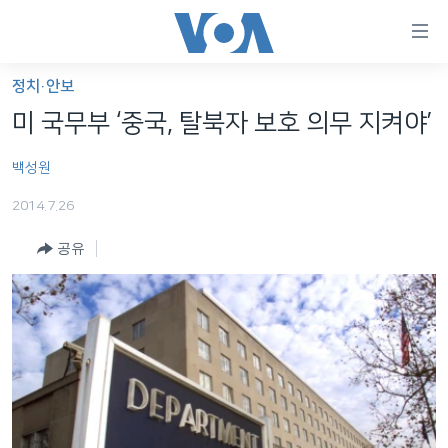
연
결
가
정치·안보
한반도
능
미 국무부 ‘중국, 탈북자 보호 의무 지켜야’
세계
링
백성원
VOD
크
2014.7.26
라디오
메
인
공유
프로그램
콘
FOLLOW US
주파수 안내
텐
츠
로
언어 선택
이
동
메
인