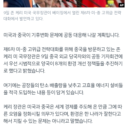
네
비
9일 존 케리 미국 국무장관이 베이징에서 열린 제6차 미-중 고위급 전략
대화에서 발언하고 있다.
게
이
션
미국과 중국이 기후변화 문제에 공동 대응해 나갈 계획입니다.
으
로
제6차 미-중 고위급 전략대화를 위해 중국을 방문하고 있는 존
이
케리 미 국무장관은 9일 중국 외교 당국자와의 공동 기자회견에
동
서 우선 시범적으로 양국이 8개의 환경 개선 정책들을 추진하기
검
로 했다고 밝혔습니다.
색
으
여기에는 공장들의 탄소 배출량을 낮추고 고효율 에너지 설비들
로
을 적극 도입하는 내용 등이 담겨 있습니다.
이
등
케리 장관은 미국과 중국은 세계 경제를 주도해 온 만큼 그에 따
른 오염을 정화시킬 의무가 있다며, 환경은 한 나라가 잘한다고
해서 지킬 수 있는 문제는 아니라고 말했습니다.