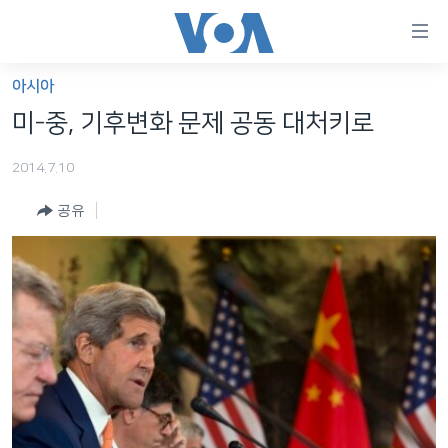
연
결
가
아시아
한반도
능
미-중, 기후변화 문제 공동 대처키로
세계
링
2014.7.10
VOD
크
공유
라디오
메
인
프로그램
콘
FOLLOW US
주파수 안내
텐
츠
로
언어 선택
이
동
메
인