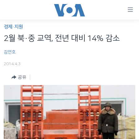
연
결
가
경제·지원
한반도
능
2월 북·중 교역, 전년 대비 14% 감소
세계
링
김연호
VOD
크
2014.4.3
라디오
메
인
공유
프로그램
콘
FOLLOW US
주파수 안내
텐
츠
로
언어 선택
이
동
메
인