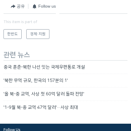
공유
Follow us
This item is part of
한반도
경제·지원
관련 뉴스
중국 훈춘-북한 나선 잇는 국제우편통로 개설
'북한 무역 규모, 한국의 157분의 1'
'올 북-중 교역, 사상 첫 60억 달러 돌파 전망'
'1-9월 북-중 교역 47억 달러'…사상 최대
Follow Us