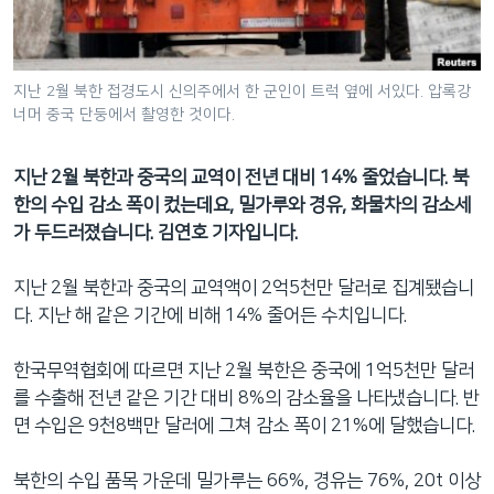
네
비
게
지난 2월 북한 접경도시 신의주에서 한 군인이 트럭 옆에 서있다. 압록강
이
너머 중국 단둥에서 촬영한 것이다.
션
으
지난 2월 북한과 중국의 교역이 전년 대비 14% 줄었습니다. 북
로
한의 수입 감소 폭이 컸는데요, 밀가루와 경유, 화물차의 감소세
이
가 두드러졌습니다. 김연호 기자입니다.
동
검
지난 2월 북한과 중국의 교역액이 2억5천만 달러로 집계됐습니
색
다. 지난 해 같은 기간에 비해 14% 줄어든 수치입니다.
으
로
한국무역협회에 따르면 지난 2월 북한은 중국에 1억5천만 달러
이
를 수출해 전년 같은 기간 대비 8%의 감소율을 나타냈습니다. 반
등
면 수입은 9천8백만 달러에 그쳐 감소 폭이 21%에 달했습니다.
북한의 수입 품목 가운데 밀가루는 66%, 경유는 76%, 20t 이상