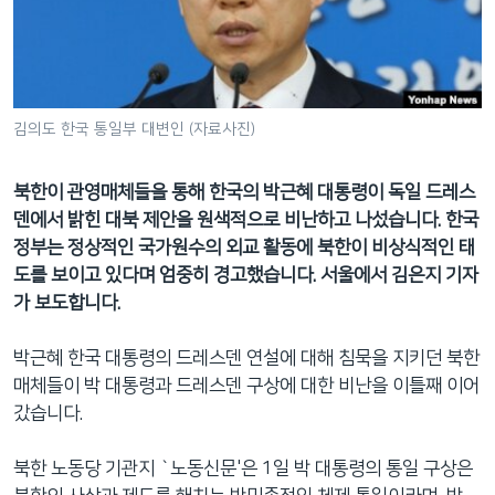
네
비
게
이
션
김의도 한국 통일부 대변인 (자료사진)
으
로
북한이 관영매체들을 통해 한국의 박근혜 대통령이 독일 드레스
이
덴에서 밝힌 대북 제안을 원색적으로 비난하고 나섰습니다. 한국
동
정부는 정상적인 국가원수의 외교 활동에 북한이 비상식적인 태
검
도를 보이고 있다며 엄중히 경고했습니다. 서울에서 김은지 기자
색
가 보도합니다.
으
로
박근혜 한국 대통령의 드레스덴 연설에 대해 침묵을 지키던 북한
이
매체들이 박 대통령과 드레스덴 구상에 대한 비난을 이틀째 이어
등
갔습니다.
북한 노동당 기관지 `노동신문'은 1일 박 대통령의 통일 구상은