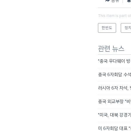
공유
This item is part o
한반도
정치
관련 뉴스
"중국 우다웨이 방
중국 6자회담 수
러시아 6자 차석,
중국 외교부장 "비
"미국, 대북 강경기
미 6자회담 대표 