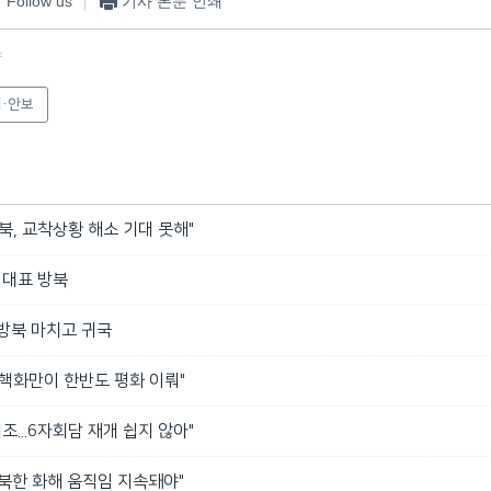
Follow us
기사 본문 인쇄
f
·안보
북, 교착상황 해소 기대 못해"
석대표 방북
 방북 마치고 귀국
핵화만이 한반도 평화 이뤄"
조...6자회담 재개 쉽지 않아"
"북한 화해 움직임 지속돼야"