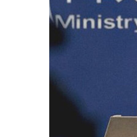
네
비
게
이
션
으
로
이
동
검
색
으
로
이
등