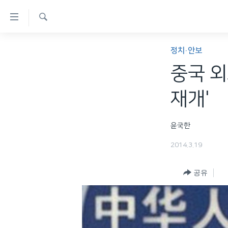
연
결
검
가
한반도
색
정치·안보
능
세계
중국 외
링
VOD
크
재개'
라디오
메
프로그램
인
윤국한
콘
주파수 안내
2014.3.19
텐
츠
공유
로
이
동
메
인