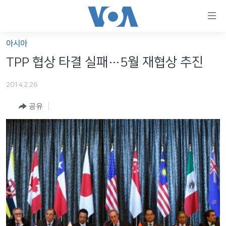
연
결
가
아시아
한반도
능
TPP 협상 타결 실패…5월 재협상 추진
세계
링
2014.2.26
VOD
크
공유
라디오
메
인
프로그램
콘
FOLLOW US
주파수 안내
텐
츠
로
언어 선택
이
동
메
인