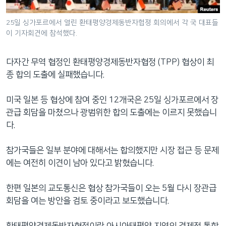
네
비
25일 싱가포르에서 열린 환태평양경제동반자협졍 회의에서 각 국 대표들
이 기자회견에 참석했다.
게
이
션
다자간 무역 협정인 환태평양경제동반자협정 (TPP) 협상이 최
으
종 합의 도출에 실패했습니다.
로
이
미국 일본 등 협상에 참여 중인 12개국은 25일 싱가포르에서 장
동
관급 회담을 마쳤으나 광범위한 합의 도출에는 이르지 못했습니
검
다.
색
으
참가국들은 일부 분야에 대해서는 합의했지만 시장 접근 등 문제
로
에는 여전히 이견이 남아 있다고 밝혔습니다.
이
등
한편 일본의 교도통신은 협상 참가국들이 오는 5월 다시 장관급
회담을 여는 방안을 검토 중이라고 보도했습니다.
환태평양경제동반자협정이란 아시아태평양 지역의 경제적 통합