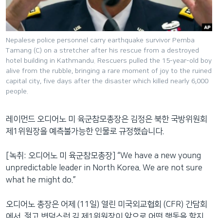
네
비
게
Nepalese police personnel carry earthquake survivor Pemba
이
Tamang (C) on a stretcher after his rescue from a destroyed
션
hotel building in Kathmandu. Rescuers pulled the 15-year-old boy
으
alive from the rubble, bringing a rare moment of joy to the ruined
로
capital city, five days after the disaster which killed nearly 6,000
people.
이
동
검
레이먼드 오디어노 미 육군참모총장은 김정은 북한 국방위원회
색
제1위원장을 예측불가능한 인물로 규정했습니다.
으
로
[녹취: 오디어노 미 육군참모총장] “We have a new young
이
unpredictable leader in North Korea. We are not sure
등
what he might do.”
오디어노 총장은 어제 (11일) 열린 미국외교협회 (CFR) 간담회
에서, 젊고 변덕스런 김 제1위원장이 앞으로 어떤 행동을 할지