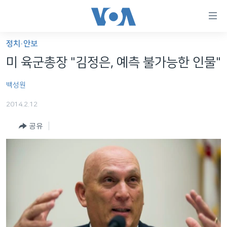
연
결
가
정치·안보
한반도
능
미 육군총장 "김정은, 예측 불가능한 인물"
세계
링
백성원
VOD
크
2014.2.12
라디오
메
인
공유
프로그램
콘
FOLLOW US
주파수 안내
텐
츠
로
언어 선택
이
동
메
인