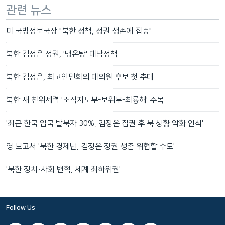
관련 뉴스
미 국방정보국장 "북한 정책, 정권 생존에 집중"
북한 김정은 정권, '냉온탕' 대남정책
북한 김정은, 최고인민회의 대의원 후보 첫 추대
북한 새 친위세력 '조직지도부-보위부-최룡해' 주목
'최근 한국 입국 탈북자 30%, 김정은 집권 후 북 상황 악화 인식'
영 보고서 '북한 경제난, 김정은 정권 생존 위협할 수도'
'북한 정치·사회 변혁, 세계 최하위권'
Follow Us