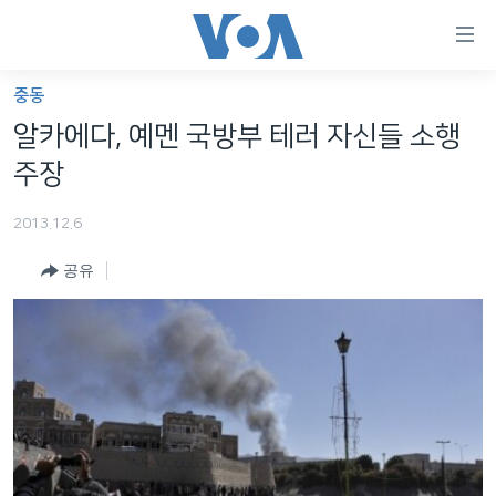
연
결
가
중동
한반도
능
알카에다, 예멘 국방부 테러 자신들 소행
세계
링
주장
VOD
크
2013.12.6
라디오
메
인
공유
프로그램
콘
FOLLOW US
주파수 안내
텐
츠
로
언어 선택
이
동
메
인