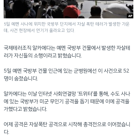
네
비
게
5일 예멘 사나에 위치한 국방부 단지에서 자살 폭탄 테러가 발생한 가운
이
데, 사건 현장에서 연기가 올라오고 있다.
션
으
국제테러조직 알카에다는 예멘 국방부 건물에서 발생한 자살테
로
러가 자신들의 소행이라고 밝혔습니다.
이
동
5일 예멘 국방부 건물 인근에 있는 군병원에선 이 사건으로 52
검
명이 숨졌습니다.
색
으
알카에다는 이날 인터넷 사회연결망 ‘트위터’를 통해, 수도 사나
로
에 있는 국방부가 미군 무인기 공격을 돕기 때문에 이에 공격을
이
가했다고 밝혔습니다.
등
어제 공격은 자살폭탄 공격으로 시작해 총격전으로 이어졌습니
다.